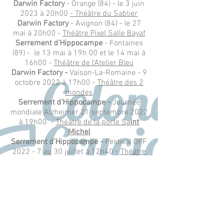
Darwin Factory
- Orange (84) - le 3 juin
2023 à 20h00
- Théâtre du Sablier
Darwin Factory
- Avignon (84) - le 27
mai à 20h00 -
Théâtre Pixel Salle Bayaf
Serrement d'Hippocampe
- Fontaines
(89) - le 13 mai à 19h 00 et le 14 mai à
16h00 -
Théâtre de l'Atelier Bleu
Darwin Factory -
Vaison-La-Romaine - 9
octobre 2022 à 17h00 -
Théâtre des 2
mondes
Serrement d'Hippocampe -
Journée
mondiale Alzheimer 21 septembre 2022
à 19h00 -
Théätre de la porte Sa
int
Michel
Serrement d'Hippocampe -
Festival OFF
2022 - 7 au 30 juillet à 12h40 -
Théätre
de la porte Saint Michel
Darwin factory - Fest
ival OFF 2022 - 7
au 30 juillet à 18h40 -
Pixel Salle Bayaf
Serrement d'Hippocampe -
Avignon -
Théätre de la porte Saint Michel
-
Festival Indépendances 3 - 27 et 30 avril