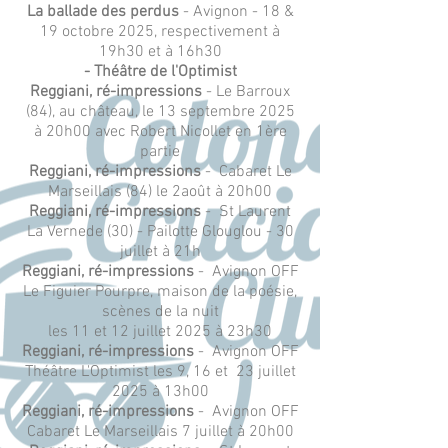
La ballade des perdus
- Avignon - 18 &
19 octobre 2025, respectivement à
19h30 et à 16h30
- Théâtre de l'Optimist
Reggiani, ré-impressions
- Le Barroux
(84), au château, le 13 septembre 2025
à 20h00 avec Robert Nicollet en 1ère
partie
Reggiani, ré-impressions
- Cabaret Le
Marseillais (84) le 2août à 20h00
Reggiani, ré-impressions
- St Laurent
La Vernede (30) - Pailotte Glouglou - 30
juillet à 21h
Reggiani, ré-impressions
- Avignon OFF
Le Figuier Pourpre, maison de la poésie,
scènes de la nuit
les 11 et 12 juillet 2025 à 23h30
Reggiani, ré-impressions
- Avignon OFF
Théâtre L'Optimist les 9, 16 et 23 juillet
2025 à 13h00
Reggiani, ré-impressions
- Avignon OFF
Cabaret Le Marseillais 7 juillet à 20h00