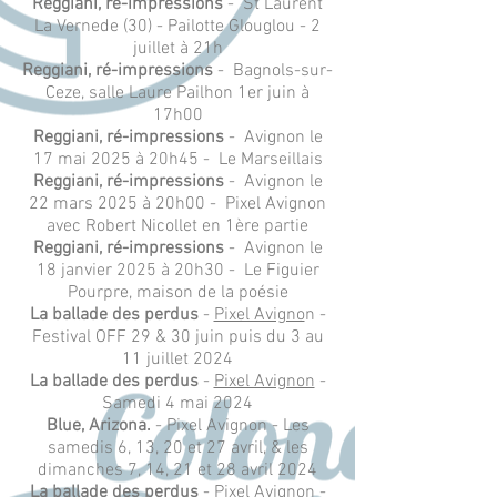
Reggiani, ré-impressions
- St Laurent
La Vernede (30) - Pailotte Glouglou - 2
juillet à 21h
Reggiani, ré-impressions
- Bagnols-sur-
Ceze, salle Laure Pailhon 1er juin à
17h00
Reggiani, ré-impressions
- Avignon le
17 mai 2025 à 20h45 - Le Marseillais
Reggiani, ré-impressions
- Avignon le
22 mars 2025 à 20h00 - Pixel Avignon
avec Robert Nicollet en 1ère partie
Reggiani, ré-impressions
- Avignon le
18 janvier 2025 à 20h30 - Le Figuier
Pourpre, maison de la poésie
La ballade des perdus
-
Pixel Avigno
n -
Festival OFF 29 & 30 juin puis du 3 au
11 juillet 2024
La ballade des perdus
-
Pixel Avignon
-
Samedi 4 mai 2024
Blue, Arizona.
- Pixel Avignon - Les
samedis 6, 13, 20 et 27 avril, & les
dimanches 7, 14, 21 et 28 avril 2024
La ballade des perdus
-
Pixel Avignon
-