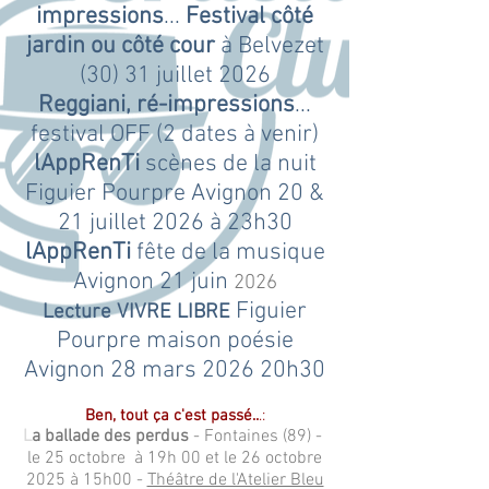
impressions
...
Festival côté
jardin ou côté cour
à Belvezet
(30) 31 juillet 2026
Reggiani, ré-impressions
...
festival OFF (2 dates à venir)
lAppRenTi
scènes de la nuit
Figuier Pourpre Avignon 20 &
21 juillet 2026 à 23h30
lAppRenTi
fête de la musique
Avignon 21 juin
​ 2026
Figuier
Lecture VIVRE LIBRE
Pourpre maison poésie
Avignon 28 mars 2026 20h30
Ben, tout ça c'est passé..
.:
L
a ballade des perdus
- Fontaines (89) -
le 25 octobre à 19h 00 et le 26 octobre
2025 à 15h00 -
Théâtre de l'Atelier Bleu