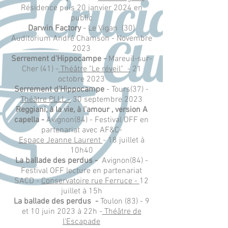
Résidence puis 20 janvier 2024 en
public
Darwin Factory
- Le Vigan (30)
Auditorium André Chamson - Novembre
2023
Serrement d'Hippocampe -
Mareuil-sur-
Cher (41) -
Théâtre "Le réveil" -
21
octobre 2023
Serrement d'Hippocampe
-
Tours(37) -
Théâtre PLLL -
30 septembre 2023
Reggiani, à la vie, à l'amour , version A
capella -
Avignon(84) - Festival OFF en
partenariat avec AF&C-
Espace Jeanne Laurent
- 18 juillet à
10h40
La ballade des perdus -
Avignon(84) -
Festival OFF lecture en partenariat
SACD -
Conservatoire rue Ferruce -
12
juillet à 15h
La ballade des perdus -
Toulon (83) - 9
et 10 juin 2023 à 22h -
Théâtre de
l'Escapade