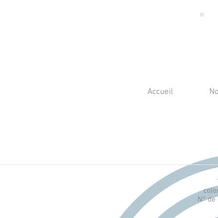
Accueil
No
colo
N° de