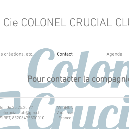
Cie COLONEL CRUCIAL C
s créations, etc...
Contact
Agenda
Pour contacter la compagni
Tel: 06.25.25.20.97
AVIGNON
nelcrucialclub@gmx.fr
Vaucluse
 SIRET, 85208475500010
France