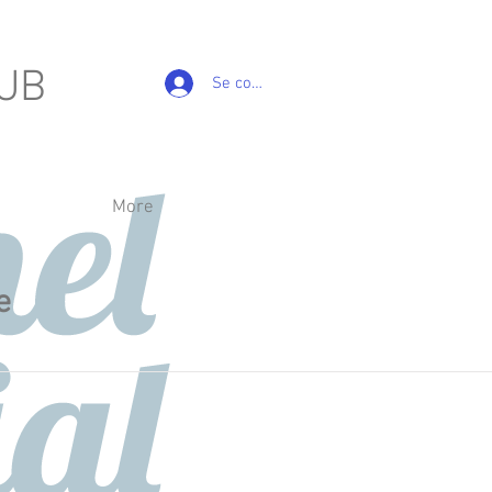
LUB
Se connecter
More
e