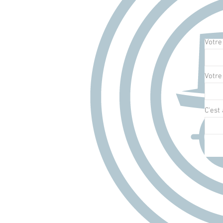
Votr
Votre
C'est